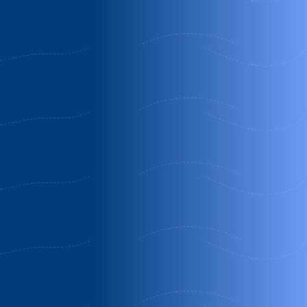
El
Casa rural
Diez
calderillo
entregredos
leguas
Burgohondo
Guisando | Ávila
Hoyos
| Ávila
Del
Reservas
Espino |
2º NOCHE
Semana
Ávila
Completa
Reservas
de Tres
Noches