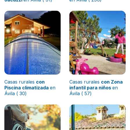
Casas rurales
con
Casas rurales
con Zona
Piscina climatizada
en
infantil para niños
en
Ávila ( 30)
Ávila ( 57)