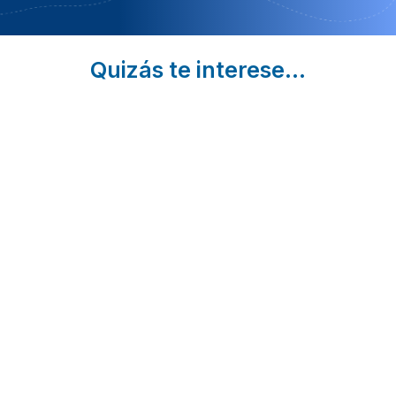
Quizás te interese...
Casas
Piscinas
9
Rurales
Naturales
Escapada