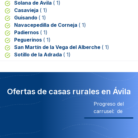
Solana de Avila
( 1)
Casavieja
( 1)
Guisando
( 1)
Navacepedilla de Corneja
( 1)
Padiernos
( 1)
Peguerinos
( 1)
San Martín de la Vega del Alberche
( 1)
Sotillo de la Adrada
( 1)
Ofertas de casas rurales en Ávila
Progreso del
carrusel:
de
300€ Descuento
600€ Descuento
250€ Descuento