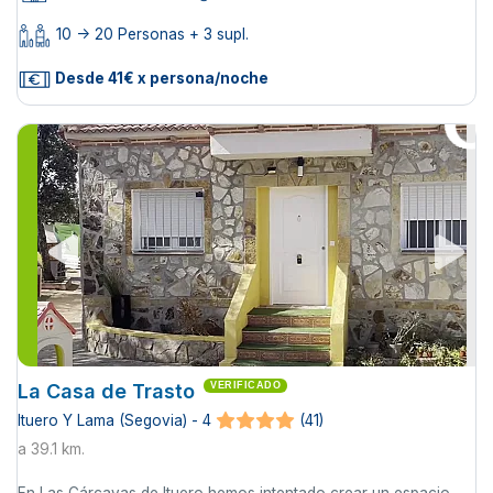
10 -> 20 Personas + 3 supl.
Desde 41€ x persona/noche
La Casa de Trasto
VERIFICADO
Ituero Y Lama (Segovia) - 4
(41)
a 39.1 km.
En Las Cárcavas de Ituero hemos intentado crear un espacio