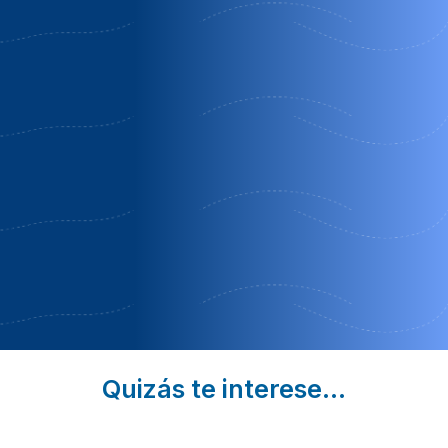
calderillo
entregredos
molinero
Burgohondo
Guisando | Ávila
Cabezas
| Ávila
Altas | Ávila
Reservas
2º NOCHE
Semana
Oferta
Completa
Temporada
Alta
Quizás te interese...