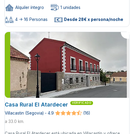
Alquiler íntegro
1 unidades
4 -> 16 Personas
Desde 28€ x persona/noche
Casa Rural El Atardecer
VERIFICADO
Villacastin (Segovia) - 4.9
(16)
a 33.0 km.
Casa Rural El Atardecer está ubicada en Villacastín y ofrece