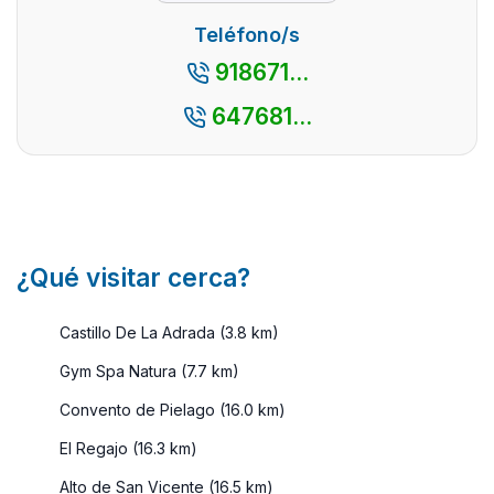
por su
así como
Teléfono/s
espectacul
por su
918671...
...
cercanía
con la
647681...
capital
madrileñ
es ...
¿Qué visitar cerca?
Castillo De La Adrada (3.8 km)
Gym Spa Natura (7.7 km)
Convento de Pielago (16.0 km)
El Regajo (16.3 km)
Alto de San Vicente (16.5 km)