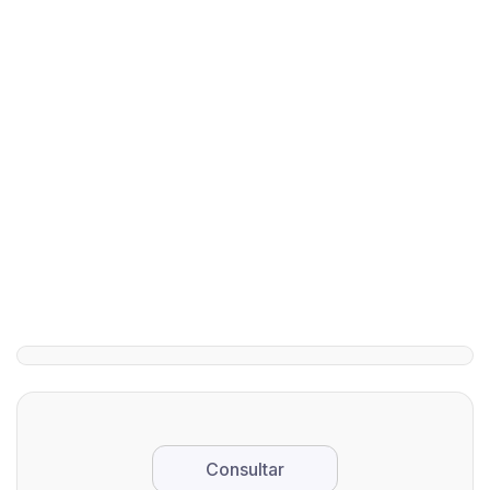
9
Guía
Casas
Escapadas
Completa
Rurale
Románticas
para
para
en Ávila
visitar el
Grand
Valle del
Grupo
...
Tiétar
en Ávil
El Valle del
La
Tiétar,
provincia
situado en el
de Ávila,
sur de la
dado sus
provincia de
numeros
Ávila y al pie
parajes
de la Sierra
naturales
de Gredos,
pueblos
es un lugar
con
Consultar
que destaca
encanto,