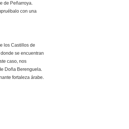
se de Peñarroya.
ompruébalo con una
e los Castillos de
s, donde se encuentran
este caso, nos
 de Doña Berenguela.
nante fortaleza árabe.