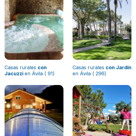
Casas rurales
con
Casas rurales
con Jardín
Jacuzzi
en Ávila ( 91)
en Ávila ( 296)