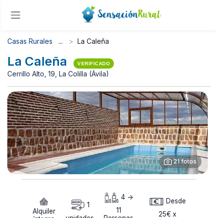
Casas Rurales
La Caleña
La Caleña
VERIFICADO
Cerrillo Alto, 19, La Colilla (Ávila)
21 fotos
4 ->
Desde
1
11
Alquiler
25€ x