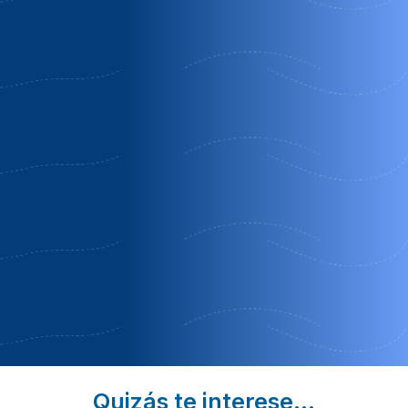
El
Casa rural
El
calderillo
entregredos
pinarcillo
de
Burgohondo
Guisando | Ávila
gredos
| Ávila
Reservas
Burgohondo
2º NOCHE
Semana
| Ávila
Completa
Familias con
niños
Quizás te interese...