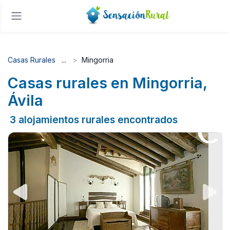
Casas Rurales
Mingorria
Casas rurales en Mingorria,
Ávila
3 alojamientos rurales encontrados