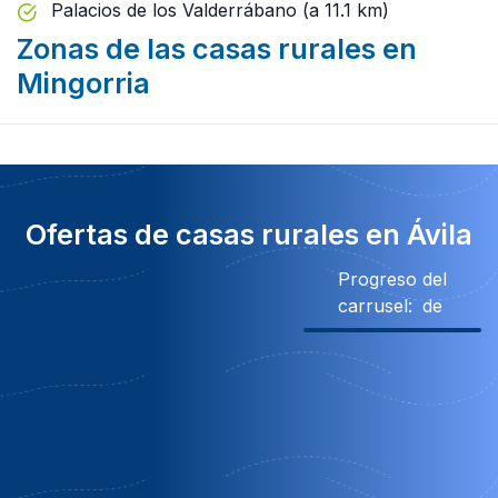
Palacios de los Valderrábano (a 11.1 km)
Zonas de las casas rurales en
Mingorria
Ofertas de casas rurales en Ávila
Progreso del
carrusel:
de
300€ Descuento
600€ Descuento
100€ Descuento
250