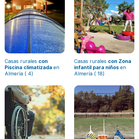
Casas rurales
con
Casas rurales
con Zona
Piscina climatizada
en
infantil para niños
en
Almería ( 4)
Almería ( 18)