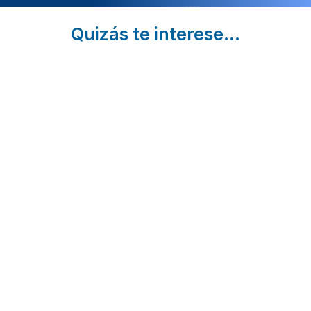
Quizás te interese...
Mojácar
7 Rutas de
Ruta llen
(Almería
Senderismo
de
| Qué
en Almería
historia