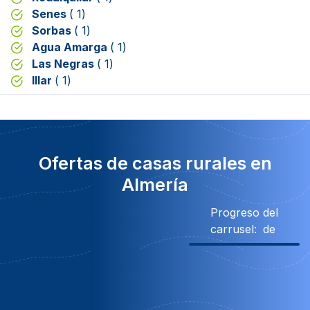
Senes
( 1)
Sorbas
( 1)
Agua Amarga
( 1)
Las Negras
( 1)
Illar
( 1)
Ofertas de casas rurales en
Almería
Progreso del
carrusel:
de
% Descuento
441€ Descuento
30% Descuento
Obseq