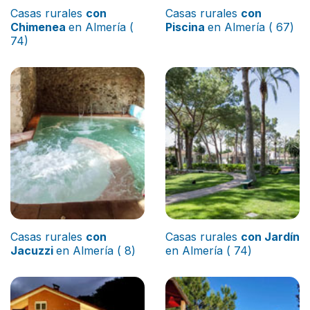
Casas rurales
con
Casas rurales
con
Chimenea
en Almería (
Piscina
en Almería ( 67)
74)
Casas rurales
con
Casas rurales
con Jardín
Jacuzzi
en Almería ( 8)
en Almería ( 74)