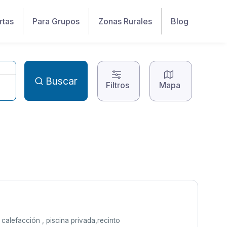
rtas
Para Grupos
Zonas Rurales
Blog
Buscar
Filtros
Mapa
calefacción , piscina privada,recinto