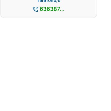
Teléfono/s
636387...