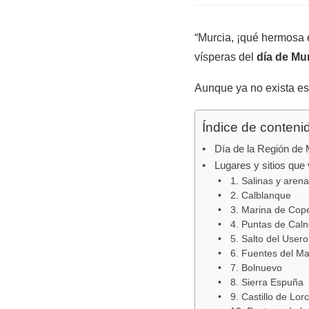
“Murcia, ¡qué hermosa e
vísperas del
día de Mu
Aunque ya no exista est
Índice de conteni
Día de la Región de 
Lugares y sitios que 
1. Salinas y aren
2. Calblanque
3. Marina de Cop
4. Puntas de Cal
5. Salto del Usero
6. Fuentes del M
7. Bolnuevo
8. Sierra Espuña
9. Castillo de Lor