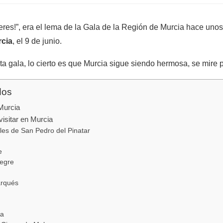
res!”, era el lema de la Gala de la Región de Murcia hace unos
rcia
, el 9 de junio.
a gala, lo cierto es que Murcia sigue siendo hermosa, se mire 
dos
Murcia
visitar en Murcia
ales de San Pedro del Pinatar
e
negre
arqués
ca