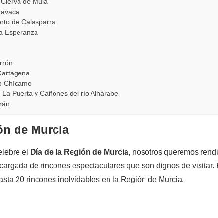
 Cierva de Mula
aravaca
rto de Calasparra
la Esperanza
rrón
 Cartagena
ío Chícamo
l La Puerta y Cañones del río Alhárabe
rán
ón de Murcia
elebre el
Día de la Región de Murcia
, nosotros queremos rend
ra cargada de rincones espectaculares que son dignos de visitar. 
asta 20 rincones inolvidables en la Región de Murcia.