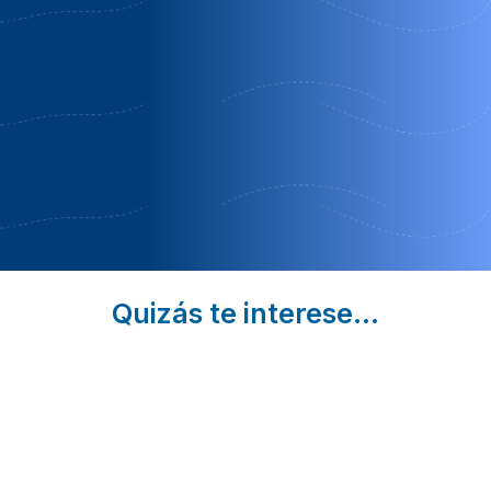
Marta
Obsequio
adicional
Del
Especial
Cerro |
de
Segovia
Bienvenida
¡Oferta
para 3
noches
o más!
Quizás te interese...