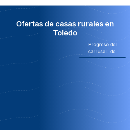
Ofertas de casas rurales en
Toledo
Progreso del
carrusel:
de
10% Descuento
Obsequio
Obsequio
Obs