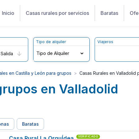
Inicio
Casas rurales por servicios
Baratas
Ofe
Tipo de alquiler
Viajeros
Salida
les en Castilla y León para grupos
Casas Rurales en Valladolid 
grupos en Valladolid
onas
Baratas
Casa Rural La OrquÍdea
VERIFICADO