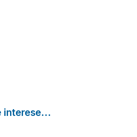
La
Casa
La Casa
Posada
Rural La
Escondida
de
Orquídea
y La Otra
Maruchi
Villabáñez |
Cogeces Del
Valladolid
Monte |
Pozaldez |
Valladolid
Valladolid
 interese...