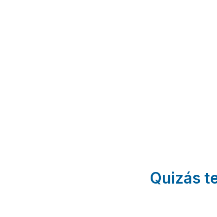
La
La
Casa
Casa
Casa
Rural
de mi
de
Regidor
Madre
Arenas
I y II
La Parrilla
Llano De
Rábano |
|
Olmedo |
Valladolid
Valladolid
Valladolid
Quizás te