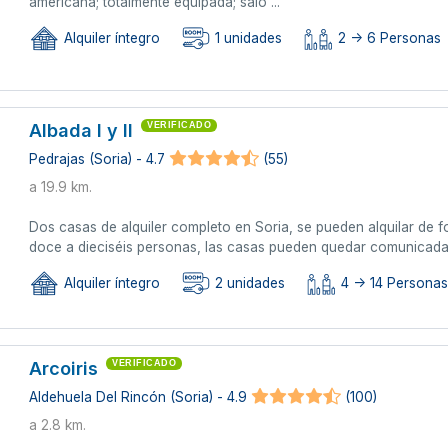
americana; totalmente equipada; saló ...
Alquiler íntegro
1 unidades
2 -> 6 Personas
Albada l y ll
VERIFICADO
Pedrajas (Soria) - 4.7
(55)
a 19.9 km.
Dos casas de alquiler completo en Soria, se pueden alquilar de
doce a dieciséis personas, las casas pueden quedar comunicada
Alquiler íntegro
2 unidades
4 -> 14 Personas 
Arcoiris
VERIFICADO
Aldehuela Del Rincón (Soria) - 4.9
(100)
a 2.8 km.