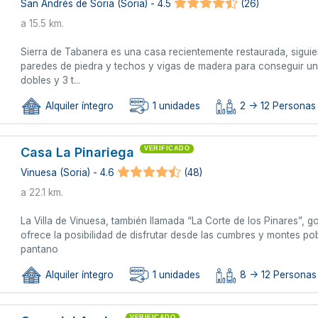
San Andrés de Soria (Soria) - 4.5
(26)
a 15.5 km.
Sierra de Tabanera es una casa recientemente restaurada, siguien
paredes de piedra y techos y vigas de madera para conseguir un
dobles y 3 t...
Alquiler íntegro
1 unidades
2 -> 12 Personas
Casa La Pinariega
VERIFICADO
Vinuesa (Soria) - 4.6
(48)
a 22.1 km.
La Villa de Vinuesa, también llamada “La Corte de los Pinares”, g
ofrece la posibilidad de disfrutar desde las cumbres y montes pob
pantano
Alquiler íntegro
1 unidades
8 -> 12 Personas
VERIFICADO