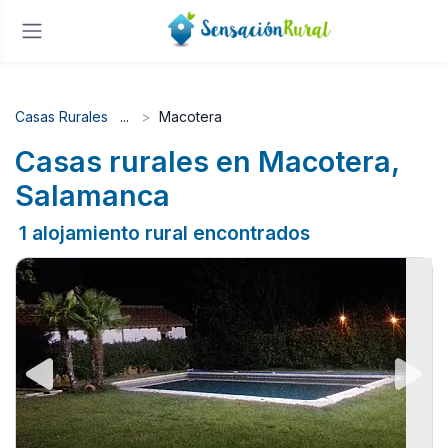
Casas Rurales
Macotera
Casas rurales en Macotera,
Salamanca
1 alojamiento rural encontrados