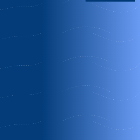
3450€ Descuento
20% Descuento
Casas rurales las
Alameda
puentes de
amable
candelario
La Zarza de
Candelario | Salamanca
Pumareda |
Salamanca
OFERTA MES COMPLETO
Oferta 1 Semana
Agosto