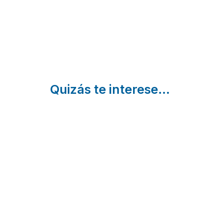
| Ávila
Navaluenga
| Ávila
Quizás te interese...