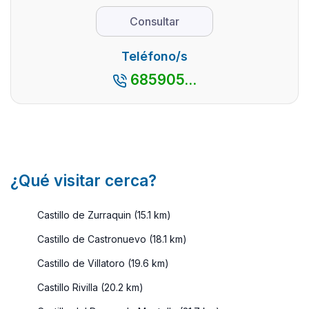
con
monument
Consultar
encanto,
y su
así como
excepcion
Teléfono/s
por su
entorno
685905...
cercanía
natural, l
con la
con ...
capital
madrileña,
es ...
¿Qué visitar cerca?
Castillo de Zurraquin (15.1 km)
Castillo de Castronuevo (18.1 km)
Castillo de Villatoro (19.6 km)
Castillo Rivilla (20.2 km)