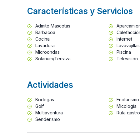
Características y Servicios
Admite Mascotas
Aparcamie
Barbacoa
Calefacció
Cocina
Internet
Lavadora
Lavavajillas
Microondas
Piscina
Solarium/Terraza
Televisión
Actividades
Bodegas
Enoturismo
Golf
Micología
Multiaventura
Ruta gastr
Senderismo