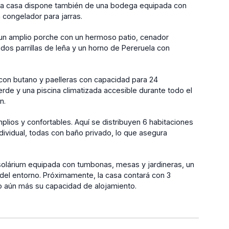
. La casa dispone también de una bodega equipada con
n congelador para jarras.
ce un amplio porche con un hermoso patio, cenador
os parrillas de leña y un horno de Pereruela con
con butano y paelleras con capacidad para 24
rde y una piscina climatizada accesible durante todo el
n.
plios y confortables. Aquí se distribuyen 6 habitaciones
ndividual, todas con baño privado, lo que asegura
solárium equipada con tumbonas, mesas y jardineras, un
ad del entorno. Próximamente, la casa contará con 3
o aún más su capacidad de alojamiento.