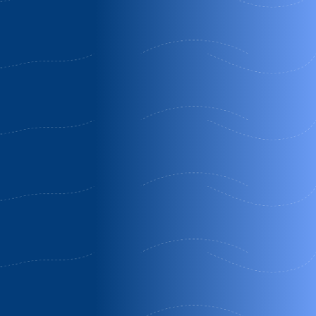
3450€ Descuento
20% Descuento
Casas rurales las
Alameda
puentes de
amable
candelario
La Zarza de
Candelario | Salamanca
Pumareda |
Salamanca
OFERTA MES COMPLETO
Oferta 1 Semana
Agosto