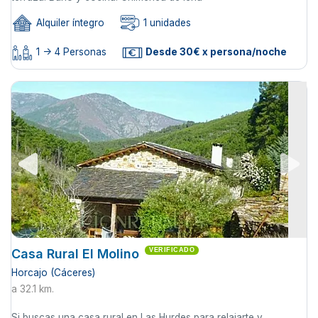
Alquiler íntegro
1 unidades
1 -> 4 Personas
Desde 30€ x persona/noche
Casa Rural El Molino
VERIFICADO
Horcajo (Cáceres)
a 32.1 km.
Si buscas una casa rural en Las Hurdes para relajarte y