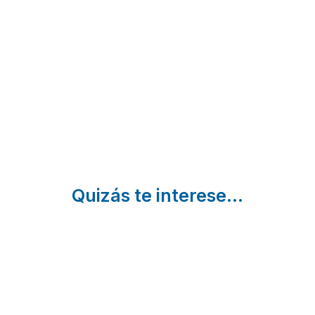
Cabrerizos
I y II
Alaraz |
|
Salamanca
Santa Marta
Salamanca
de Tormes
| Salamanca
Quizás te interese...