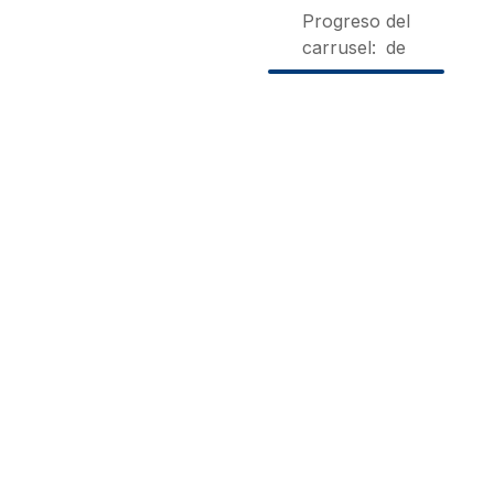
Progreso del
carrusel:
de
Casa La
Las
La
Guinda
Barceras
Centenaria