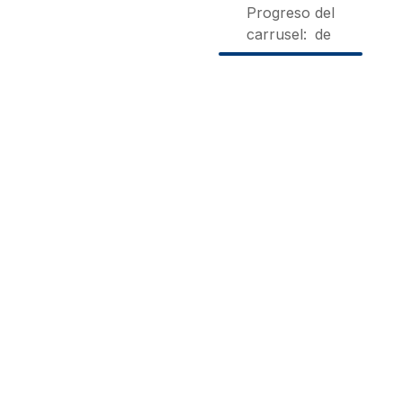
Progreso del
carrusel:
de
Casa
Casa de
Casa
Manteiga
Couso
Mariano
Campo
Cangas Do
Noalla |