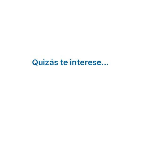
Lameiro |
Morrazo |
Pontevedra
Pontevedra
Pontevedra
Quizás te interese...