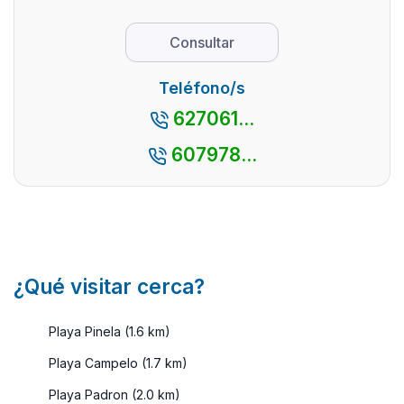
costa, donde
pueblos más
las 
destacan las R
representativo d
zona
Consultar
...
...
de la
Teléfono/s
627061...
607978...
¿Qué visitar cerca?
Playa Pinela (1.6 km)
Playa Campelo (1.7 km)
Playa Padron (2.0 km)