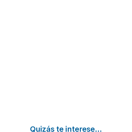
Casa
Aqualecer-
Casa
Mariano
La Refrada
Manteiga
Noalla |
Sanxenxo |
Campo
Pontevedra
Pontevedra
Lameiro |
Pontevedra
Quizás te interese...