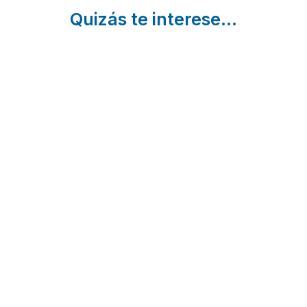
Quizás te interese...
5
Cambados
C
Restaurantes
(Pontevedra)
e