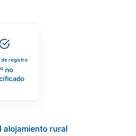
de registro
º no
cificado
l alojamiento rural