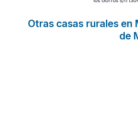
los Gorros s/n
(30
Otras casas rurales en M
de 