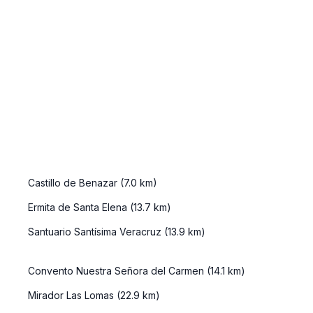
estrechamente
vinculada con el
turismo de
costa. Sin
embargo, tiene
otros muchos
atractivos que
merece la pena
de ...
Castillo de Benazar (7.0 km)
Ermita de Santa Elena (13.7 km)
Santuario Santísima Veracruz (13.9 km)
Convento Nuestra Señora del Carmen (14.1 km)
Mirador Las Lomas (22.9 km)