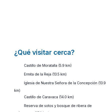
Murcia
Murcia
¿Quieres
La Región
descubrir
de Murcia
cuáles son
es
algunos de
ampliamente
los
conocida
pueblos
por ser un
con
destino de
¿Qué visitar cerca?
encanto en
playa. Sin
Murcia?
embargo,
Castillo de Moratalla (5.9 km)
Para poder
tiene mucho
conocer a
más que
Ermita de la Reja (13.5 km)
fondo esta
ofrecer. Lo
Iglesia de Nuestra Señora de la Concepción (13.9
región del
mismo
km)
sur de
sucede con
España, es
los ...
Castillo de Caravaca (14.0 km)
...
Reserva de sotos y bosque de ribera de