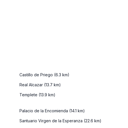
en
localidad
Murcia
Cuando
hablamos de
Aunque
lugares para
hace un
practicar
tiempo la
turismo
región de
rural, hay
Murcia no
destinos que
era muy
brillan con
popular en
luz propia.
nuestro
Castillo de Priego (6.3 km)
Si nos
país para
referimos a
pasar unas
Real Alcazar (13.7 km)
la
vacaciones
Templete (13.9 km)
comunidad
de verano,
de la Regi ...
hoy en día
Palacio de la Encomienda (14.1 km)
esto a
camb ...
Santuario Virgen de la Esperanza (22.6 km)