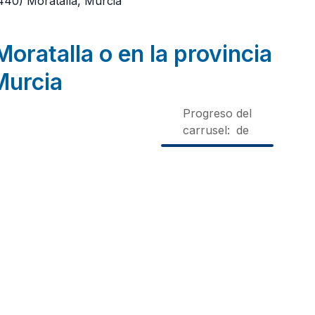
440)
Moratalla, Murcia
oratalla o en la provincia
Murcia
Progreso del
carrusel:
de