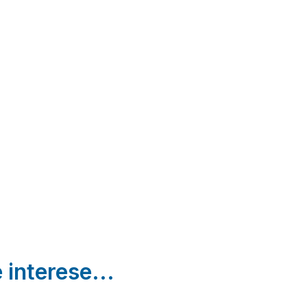
Casas
Casa
Casa Rural
El
Rural
El
Castillo
Chacón
Cascarillas
Benizar |
Moratalla
Morata |
Murcia
Murcia
Moratalla |
Murcia
 interese...