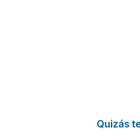
Patitas
Caserío
Cinco
Caravaca
y
Soles
y
Cabañas
Rural
Tosquillas
Las
Molina
de
Caravaca de
Tinajas
Segura
la Cruz |
Calasparra
|
Murcia
| Murcia
Murcia
Quizás te