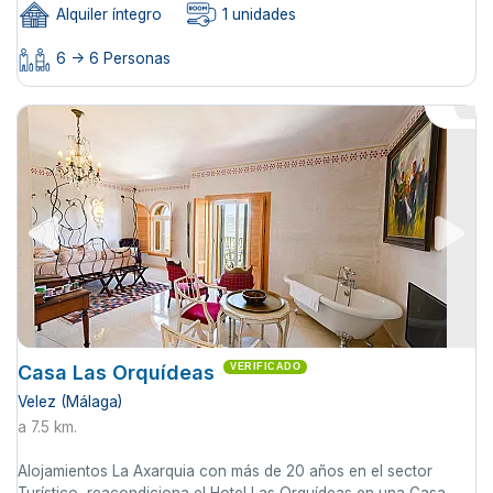
Alquiler íntegro
1 unidades
6 -> 6 Personas
Casa Las Orquídeas
VERIFICADO
Velez (Málaga)
a 7.5 km.
Alojamientos La Axarquia con más de 20 años en el sector
Turístico, reacondiciona el Hotel Las Orquídeas en una Casa