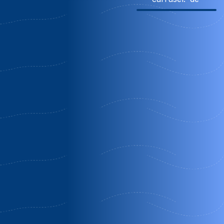
Descuento
350€ Descuento
Villa celeste
Molino rodete
Almogia | Málaga
Jimera de Libar |
Málaga
Temporada media
Oferta Semana
Completa