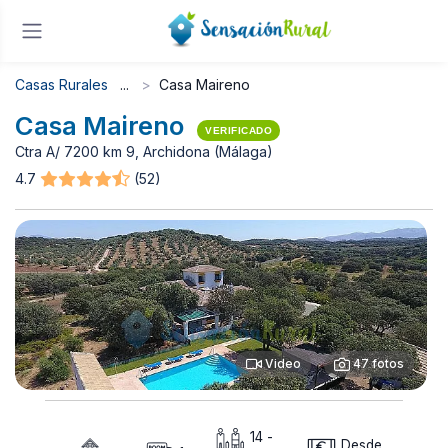
Casas Rurales
Casa Maireno
Casa Maireno
VERIFICADO
Ctra A/ 7200 km 9, Archidona (Málaga)
4.7
(52)
Video
47 fotos
14 -
Desde