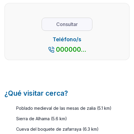
Frigiliana es
donde éste
costa o
uno de los
cada vez
por el
mejores
está más
interior de
Consultar
exponentes
presente y
la misma.
de pueblo
cada vez se
La
Teléfono/s
blanco
lleva peor.
provincia
000000...
andaluz. El
Pero no s
de Málaga
legado ...
...
siempre
apetece.
Por algo,
es ...
¿Qué visitar cerca?
Poblado medieval de las mesas de zalia (5.1 km)
Sierra de Alhama (5.6 km)
Cueva del boquete de zafarraya (6.3 km)