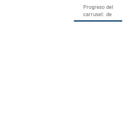
Progreso del
carrusel:
de
Alojamiento
Villa
Casa Las
Rural Monte
Celeste
Orquídea