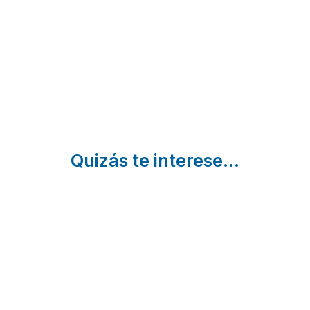
Las Viñas
Almogia |
Velez |
Málaga
Málaga
Benaojan |
Málaga
Quizás te interese...