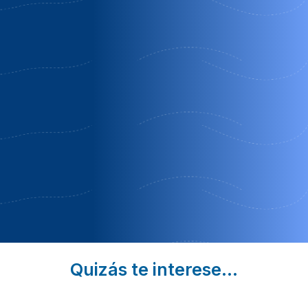
Hotel
Remedios
La majada
rural el
de luna
de
molino
peñacorada
Chozas De
del
Fuentes de
Abajo | León
arriero
Peñacorada |
Eclipse Solar
Luyego
León
León
de
Oferta para
Somoza |
noches
León
Adicionales
Desayuno
Gratis
Quizás te interese...