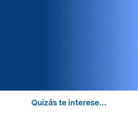
Molino
Cuevas
Apartament
benizaltes
andalucia
cueva pedr
antonio de
Orgiva |
Baza |
alarcon
Granada
Granada
Guadix | Grana
OFERTA
OFERTA FIN
Oferta Media
ESPECIAL
DE SEMANA
Pensión
MES DE
ROMÁNTICO
OCTUBRE
Quizás te interese...