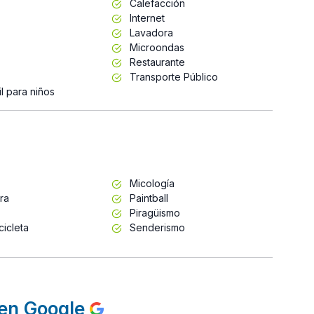
Calefacción
Internet
Lavadora
Microondas
Restaurante
Transporte Público
l para niños
Micología
ra
Paintball
Piragüismo
cicleta
Senderismo
en Google