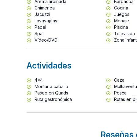
Área ajardinada
Barbacoa
Chimenea
Cocina
Jacuzzi
Juegos
Lavavajillas
Menaje
Padel
Piscina
Spa
Televisión
Vídeo/DVD
Zona infanti
Actividades
4x4
Caza
Montar a caballo
Multiaventu
Paseo en Quads
Pesca
Ruta gastronómica
Rutas en bi
Reseñas 