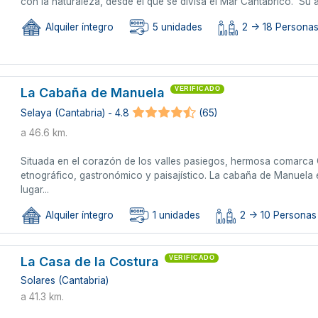
con la naturaleza, desde el que se divisa el Mar Cantábrico. Su am
Alquiler íntegro
5 unidades
2 -> 18 Persona
La Cabaña de Manuela
VERIFICADO
Selaya (Cantabria) - 4.8
(65)
a 46.6 km.
Situada en el corazón de los valles pasiegos, hermosa comarca 
etnográfico, gastronómico y paisajístico. La cabaña de Manuela e
lugar...
Alquiler íntegro
1 unidades
2 -> 10 Personas 
La Casa de la Costura
VERIFICADO
Solares (Cantabria)
a 41.3 km.