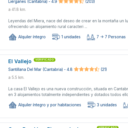
Liérganes (Cantabria) - 4.9
(203)
a 41.8 km.
Leyendas del Miera, nace del deseo de crear en la montaña un lug
ofreciendo un alojamiento rural caracteri ...
Alquiler íntegro
1 unidades
7 -> 7 Personas
El Vallejo
VERIFICADO
Santillana Del Mar (Cantabria) - 4.8
(21)
a 5.5 km.
La casa El Vallejo es una nueva construcción, situada en Cantabri
en 3 alojamientos totalmente independientes y dotados todos ello
Alquiler íntegro y por habitaciones
3 unidades
VERIFICADO