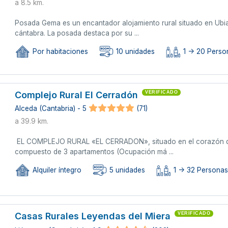
a 8.5 km.
Posada Gema es un encantador alojamiento rural situado en Ubiar
cántabra. La posada destaca por su ...
Por habitaciones
10 unidades
1 -> 20 Person
Complejo Rural El Cerradón
VERIFICADO
Alceda (Cantabria) - 5
(71)
a 39.9 km.
EL COMPLEJO RURAL «EL CERRADON», situado en el corazón de 
compuesto de 3 apartamentos (Ocupación má ...
Alquiler íntegro
5 unidades
1 -> 32 Persona
Casas Rurales Leyendas del Miera
VERIFICADO