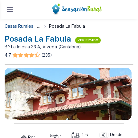
Casas Rurales
Posada La Fabula
Posada La Fabula
VERIFICADO
Bº La Iglesia 33 A, Viveda (Cantabria)
4.7
(235)
1 ->
Desde
Por
1