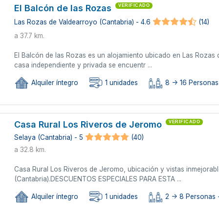
El Balcón de las Rozas
VERIFICADO
Las Rozas de Valdearroyo (Cantabria) - 4.6
(14)
a 37.7 km.
El Balcón de las Rozas es un alojamiento ubicado en Las Rozas 
casa independiente y privada se encuentr ...
Alquiler íntegro
1 unidades
8 -> 16 Personas
Casa Rural Los Riveros de Jeromo
VERIFICADO
Selaya (Cantabria) - 5
(40)
a 32.8 km.
Casa Rural Los Riveros de Jeromo, ubicación y vistas inmejorab
(Cantabria).DESCUENTOS ESPECIALES PARA ESTA ...
Alquiler íntegro
1 unidades
2 -> 8 Personas +