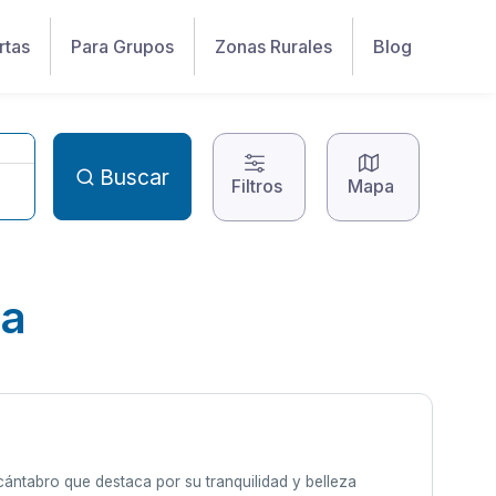
rtas
Para Grupos
Zonas Rurales
Blog
Buscar
Filtros
Mapa
ia
cántabro que destaca por su tranquilidad y belleza