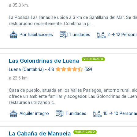
a 35.0 km.
La Posada Las Ijanas se ubica a 3 km de Santillana del Mar. Se di
restuarudao recientemente. Combina la pi ...
Por habitaciones
1 unidades
2 -> 12 Person
Las Golondrinas de Luena
VERIFICADO
Luena (Cantabria) - 4.8
(59)
a 23.5 km.
Casa de pueblo, situada en los Valles Pasiegos, entorno rural, aloj
ofrece un ambiente familiar y acogedor. Las Golondrinas de Lue
restaurada utilizando c...
Alquiler íntegro
1 unidades
10 -> 10 Personas
La Cabaña de Manuela
VERIFICADO