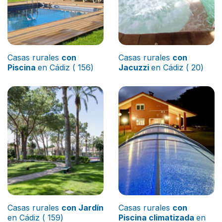
Casas rurales
con
Casas rurales
con
Piscina
en Cádiz ( 156)
Jacuzzi
en Cádiz ( 20)
Casas rurales
con Jardín
Casas rurales
con
en Cádiz ( 159)
Piscina climatizada
en