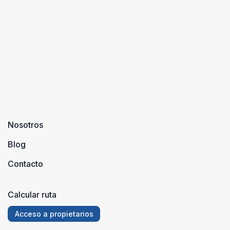
de 260
kilómetros
de costa y
138 de
ellos son
play ...
Nosotros
Blog
Contacto
Calcular ruta
Acceso a propietarios