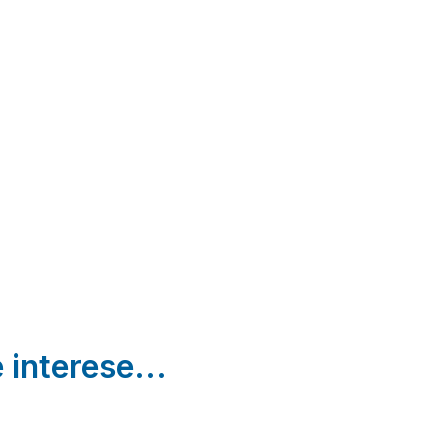
El Moliner del
VillaTorreta
Governador
Elda | Alicante
Guadalest | Alicante
 interese...