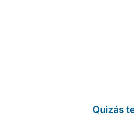
Casa Rural La
Casa Rural
Alquería del Pilar
Terranova
Banyeres de Mariola |
Fleix | Alicante
Alicante
Quizás te