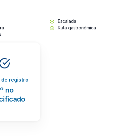
Escalada
ra
Ruta gastronómica
o
de registro
º no
cificado