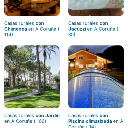
Casas rurales
con
Casas rurales
con
Chimenea
en A Coruña (
Jacuzzi
en A Coruña (
114)
30)
Casas rurales
con Jardín
Casas rurales
con
en A Coruña ( 166)
Piscina climatizada
en A
Coruña ( 14)