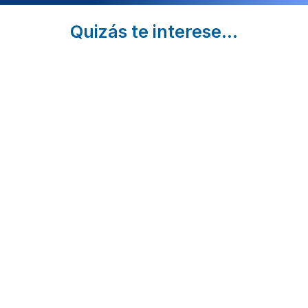
Quizás te interese...
Escapadas
3
Playa de l
Románticas
Playas
Catedrale
en A
para ir
cómo