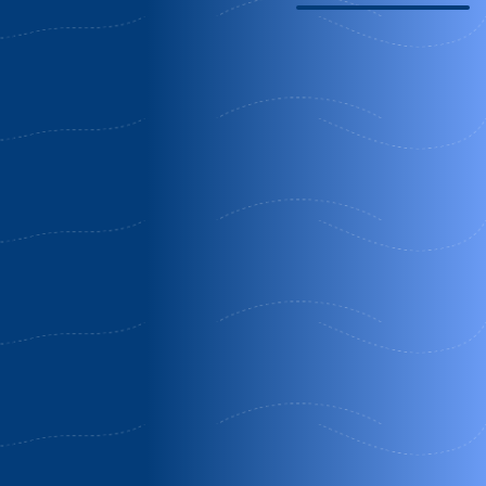
Descuento
A casa da gandara
Camariñas | A Coruña
Temporada alta