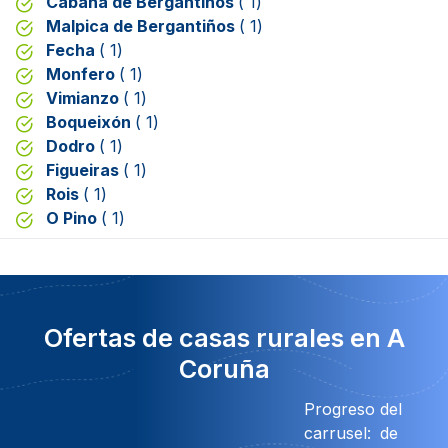
Cabana de Bergantiños
( 1)
Malpica de Bergantiños
( 1)
Fecha
( 1)
Monfero
( 1)
Vimianzo
( 1)
Boqueixón
( 1)
Dodro
( 1)
Figueiras
( 1)
Rois
( 1)
O Pino
( 1)
Ofertas de casas rurales en A
Coruña
Progreso del
carrusel:
de