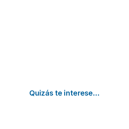
Cabañas
Casa
Cabañas
de Ria
Manolo
de Lires
Cee | A
de
Cee | A
Coruña
Coruña
Amparo
Vimianzo |
A Coruña
Quizás te interese...