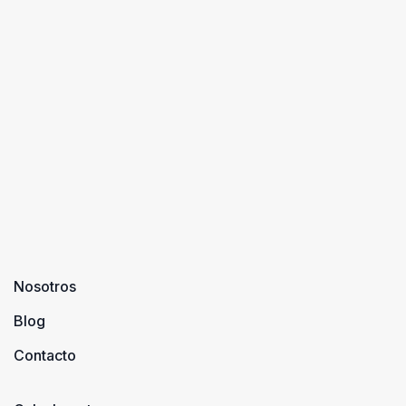
naturaleza es
...
otro de sus
mayores
baluartes.
Damos ...
Nosotros
Blog
Contacto