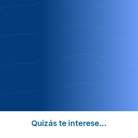
Casa
Casa rural
Casa
román
aromas de
rural
siempre
laura
Belmonte
Alhama de
Villafeliche
de Gracián
Aragón |
|
| Zaragoza
Zaragoza
Zaragoza
Eclipse
Quédate 3
Desayuno
Noches y Paga
Gratis
Solo 2
Quizás te interese...