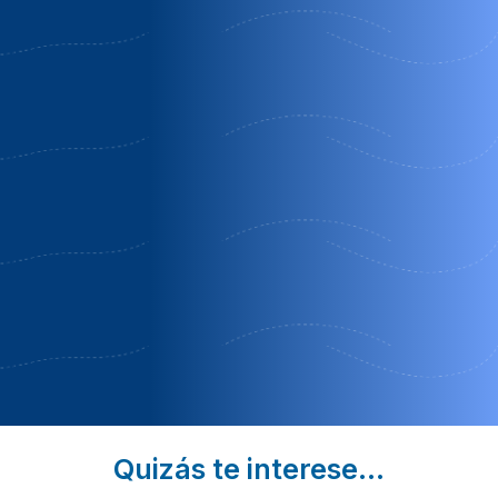
Casa
Casa rural
Casa
román
aromas de
rural
siempre
laura
Belmonte
Alhama de
Villafeliche
de Gracián
Aragón |
|
| Zaragoza
Zaragoza
Zaragoza
Eclipse
Quédate 3
Desayuno
Noches y Paga
Gratis
Solo 2
Quizás te interese...