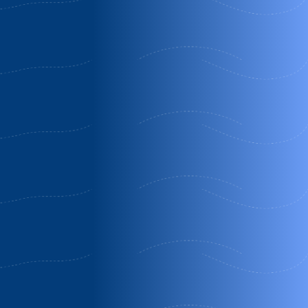
Descuento
285€ Descuento
Obsequio
Casa
Casa rural
Casa
román
aromas de
rural
siempre
laura
Belmonte
Alhama de
Villafeliche
de Gracián
Aragón |
|
| Zaragoza
Zaragoza
Zaragoza
Eclipse
Quédate 3
Desayuno
Noches y Paga
Gratis
Solo 2