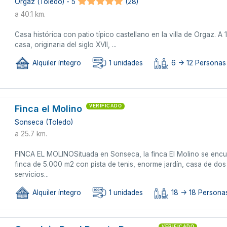
Orgaz (Toledo) - 5
(28)
a 40.1 km.
Casa histórica con patio típico castellano en la villa de Orgaz. 
casa, originaria del siglo XVII, ...
Alquiler íntegro
1 unidades
6 -> 12 Personas
Finca el Molino
VERIFICADO
Sonseca (Toledo)
a 25.7 km.
FINCA EL MOLINOSituada en Sonseca, la finca El Molino se encue
finca de 5.000 m2 con pista de tenis, enorme jardín, casa de dos 
servicios...
Alquiler íntegro
1 unidades
18 -> 18 Persona
VERIFICADO