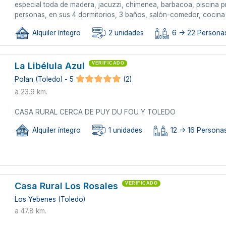
especial toda de madera, jacuzzi, chimenea, barbacoa, piscina p
personas, en sus 4 dormitorios, 3 baños, salón-comedor, cocina t
Alquiler íntegro
2 unidades
6 -> 22 Personas
La Libélula Azul
VERIFICADO
Polan (Toledo) - 5
(2)
a 23.9 km.
CASA RURAL CERCA DE PUY DU FOU Y TOLEDO
Alquiler íntegro
1 unidades
12 -> 16 Personas
Casa Rural Los Rosales
VERIFICADO
Los Yebenes (Toledo)
a 47.8 km.