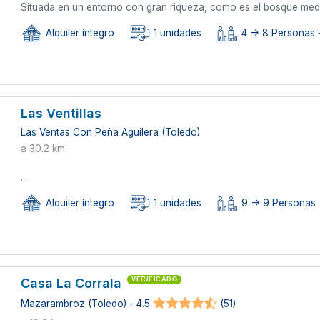
Situada en un entorno con gran riqueza, como es el bosque medite
Alquiler íntegro
1 unidades
4 -> 8 Personas +
Las Ventillas
Las Ventas Con Peña Aguilera (Toledo)
a 30.2 km.
...
Alquiler íntegro
1 unidades
9 -> 9 Personas
Casa La Corrala
VERIFICADO
Mazarambroz (Toledo) - 4.5
(51)