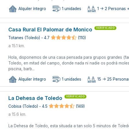
Alquiler íntegro
1 unidades
1 -> 2 Personas +
Casa Rural El Palomar de Monico
VERIFICADO
Totanes (Toledo) - 4.7
(110)
a 15.1 km.
Hola, disponemos de una casa pensada para grupos grandes (famil
Toledo, en mitad del campo, donde nada ni nadie os podrá mole
piscina, barb...
Alquiler íntegro
1 unidades
15 -> 25 Persona
La Dehesa de Toledo
VERIFICADO
Cobisa (Toledo) - 4.5
(149)
a 15.6 km.
La Dehesa de Toledo, esta situada a tan solo 5 minutos de Tole