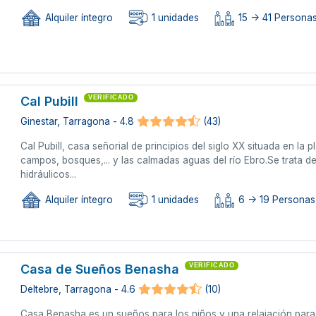
Alquiler íntegro
1 unidades
15 -> 41 Persona
Cal Pubill
VERIFICADO
Ginestar, Tarragona - 4.8
(43)
Cal Pubill, casa señorial de principios del siglo XX situada en la 
campos, bosques,... y las calmadas aguas del río Ebro.Se trata
hidráulicos...
Alquiler íntegro
1 unidades
6 -> 19 Personas
Casa de Sueños Benasha
VERIFICADO
Deltebre, Tarragona - 4.6
(10)
Casa Benasha es un sueños para los niños y una relajación para to