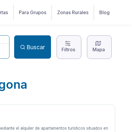
rtas
Para Grupos
Zonas Rurales
Blog
Buscar
Filtros
Mapa
agona
diante el alquiler de apartamentos turísticos situados en