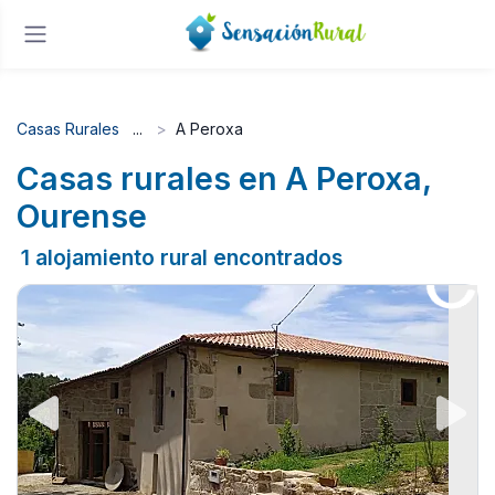
Casas Rurales
A Peroxa
Casas rurales en A Peroxa,
Ourense
1 alojamiento rural encontrados