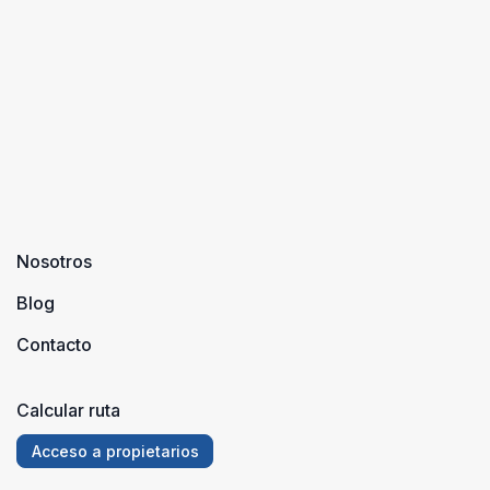
al ser la
patrimonio
provincia
comunidad
cultural, tie ...
gallega es
autónoma
un destino
con más
ideal para ...
kilómetros
d ...
Nosotros
Blog
Contacto
Calcular ruta
Acceso a propietarios