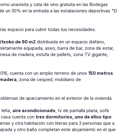
como unavisita y cata de vino gratuita en las Bodegas
un 30% en la entrada a las instalaciones deportivas "El
drás espacio para cubrir todas tus necesidades.
a/txoko de 90 m2
distribuida en un espacio diáfano,
letamente equipada, aseo, barra de bar, zona de estar,
a mesa de madera, estufa de pellets, zona TV gigante,
2016, cuenta con un amplio terreno de unos
150 metros
e madera
, zona de cesped, mobiliario de
roblemas de aparcamiento en el exterior de la vivienda.
 leña,
aire acondicionado
, tv de pantalla plana, sofá
a casa cuenta con
tres dormitorios, uno de ellos tipo
camas y otra habitación con literas para 3 personas que a
uipada y otro baño completan este alojamiento en el que