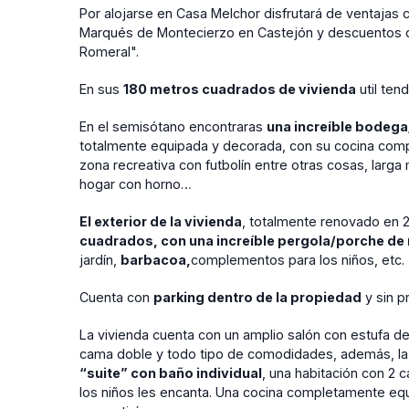
Por alojarse en Casa Melchor disfrutará de ventajas 
Marqués de Montecierzo en Castejón y descuentos de 
Romeral".
En sus
180 metros cuadrados de vivienda
util ten
En el semisótano encontraras
una increíble bodeg
totalmente equipada y decorada, con su cocina comp
zona recreativa con futbolín entre otras cosas, larg
hogar con horno…
El exterior de la vivienda
, totalmente renovado en 
cuadrados, con una increíble pergola/porche d
jardín,
barbacoa,
complementos para los niños, etc.
Cuenta con
parking dentro de la propiedad
y sin p
La vivienda cuenta con un amplio salón con estufa de
cama doble y todo tipo de comodidades, además, l
“suite” con baño individual
, una habitación con 2 
los niños les encanta. Una cocina completamente eq