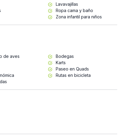
Lavavajillas
s
Ropa cama y baño
Zona infantil para niños
to de aves
Bodegas
Karts
Paseo en Quads
onómica
Rutas en bicicleta
adas