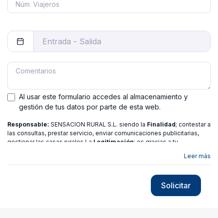
Al usar este formulario accedes al almacenamiento y
gestión de tus datos por parte de esta web.
Responsable:
SENSACION RURAL S.L. siendo la
Finalidad
; contestar a
las consultas, prestar servicio, enviar comunicaciones publicitarias,
gestionar las casas rurales La
Legitimación
; es gracias a tu
consentimiento.
Destinatarios
: no se ceden los datos a ninguna
Leer más
entidad salvo gestor. Podrás ejercer
Tus Derechos
de Acceso,
Rectificación, Limitación o Suprimir tus datos en
[email protected]
más
información consulte nuestra
política de privacidad
Solicitar