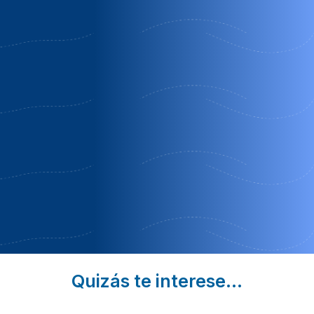
Cortijo de
Olivos
Finca
los
de noja
vitoria
castellanos
Las Palas |
Moratalla |
Ricote | Murcia
Murcia
Murcia
Reserva tres
Regalo
CASA
noches
Cesta
VITORIA
Leña
Quizás te interese...