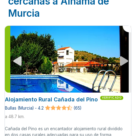
cercanas a Alhama de
Murcia
Alojamiento Rural Cañada del Pino
VERIFICADO
Bullas (Murcia) - 4.2
(65)
a 48.7 km.
Cañada del Pino es un encantador alojamiento rural dividido
en dos casas rurales adecuadas para su uso de forma