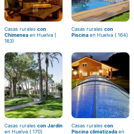
Casas rurales
con
Casas rurales
con
Chimenea
en Huelva (
Piscina
en Huelva ( 164)
183)
Casas rurales
con Jardín
Casas rurales
con
en Huelva ( 170)
Piscina climatizada
en