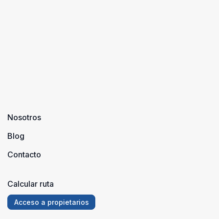
los
con el
rincones
turismo de
más
playa, cua ...
bonitos de
E ...
Nosotros
Blog
Contacto
Calcular ruta
Acceso a propietarios