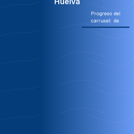
Huelva
Progreso del
carrusel:
de
15% Descuento
Casa fuente vieja
Cortegana | Huelva
Oferta Otoño